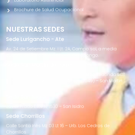
Laboratorio Asistencial
Brochure de Salud Ocupacional
NUESTRAS SEDES
Sede Lurigancho - Ate
Av. 24 de Setiembre Mz. I Lt. 2A, Campo sol, a media
cuadra del Paradero Cabana, Carapongo.
Sede San Martín de Porres
Av. Francisco Bolognesi Nro. 101 Urb. Mesa Redonda SCT
02 (Esquina con Av. Gerardo Unger 7049) – San Martin
de Porres
Sede San Isidro
Javier Prado Este N°1530 – San Isidro
Sede Chorrillos
Calle Santa Inés Mz D3 Lt 16 – Urb. Los Cedros de
Chorrillos