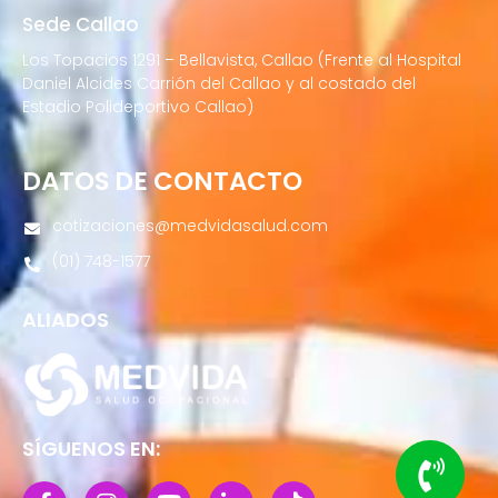
Sede Callao
Los Topacios 1291 – Bellavista, Callao (Frente al Hospital
Daniel Alcides Carrión del Callao y al costado del
Estadio Polideportivo Callao)
DATOS DE CONTACTO
cotizaciones@medvidasalud.com
(01) 748-1577
ALIADOS
SÍGUENOS EN: