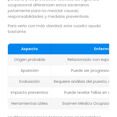
ocupacional diferencian estos escenarios
justamente para no mezclar causas,
responsabilidades y medidas preventivas.
Para verlo con más claridad, este cuadro ayuda
bastante:
Aspecto
Enfermeda
Origen probable
Relacionado con exposici
Aparición
Puede ser progresiva o 
Evaluación
Requiere análisis del puesto, rie
Impacto preventivo
Puede revelar fallas en con
Herramientas útiles
Examen Médico Ocupacional, v