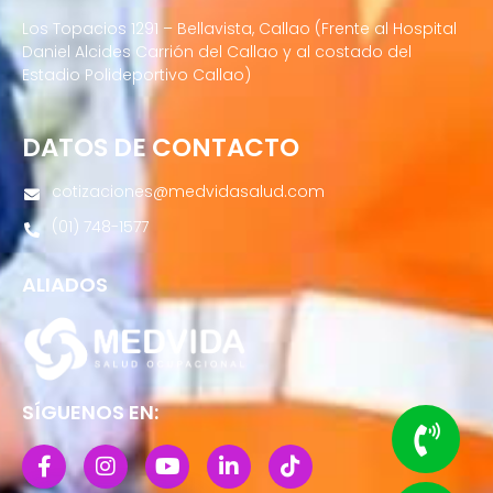
Los Topacios 1291 – Bellavista, Callao (Frente al Hospital
Daniel Alcides Carrión del Callao y al costado del
Estadio Polideportivo Callao)
DATOS DE CONTACTO
cotizaciones@medvidasalud.com
(01) 748-1577
ALIADOS
SÍGUENOS EN: