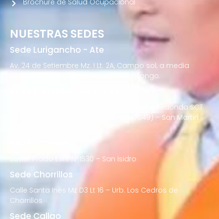
Brochure de Salud Ocupacional
NUESTRAS SEDES
Sede Lurigancho - Ate
Av. 24 de Setiembre Mz. I Lt. 2A, Campo sol, a media
cuadra del Paradero Cabana, Carapongo.
Sede San Martín de Porres
Av. Francisco Bolognesi Nro. 101 Urb. Mesa Redonda SCT
02 (Esquina con Av. Gerardo Unger 7049) – San Martin
de Porres
Sede San Isidro
Javier Prado Este N°1530 – San Isidro
Sede Chorrillos
Calle Santa Inés Mz D3 Lt 16 – Urb. Los Cedros de
Chorrillos
Sede Callao