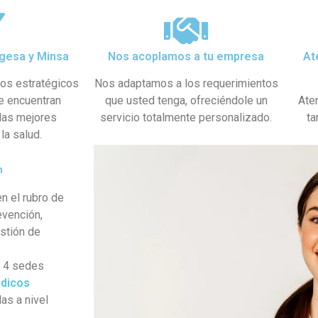
gesa y Minsa​
Nos acoplamos a tu empresa
At
dos estratégicos
Nos adaptamos a los requerimientos
se encuentran
que usted tenga, ofreciéndole un
Ate
 las mejores
servicio totalmente personalizado.
ta
la salud.
n
n el rubro de
evención,
estión de
s 4 sedes
dicos
as a nivel