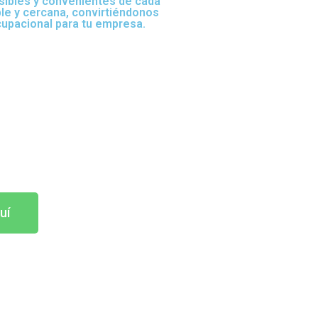
sibles y convenientes de cada
ble y cercana, convirtiéndonos
cupacional para tu empresa.
uí