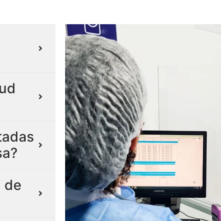
lud
itadas
sa?
 de