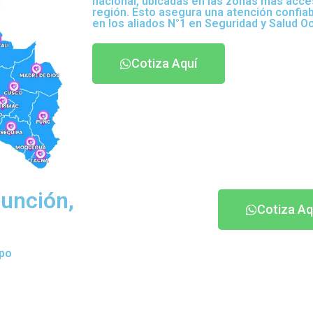
nacional, ubicadas en las zonas más acce
región. Esto asegura una atención confia
en los aliados N°1 en Seguridad y Salud O
Cotiza Aquí
sunción,
Cotiza Aq
ipo