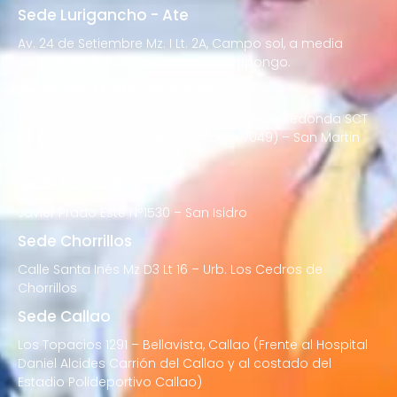
Sede Lurigancho - Ate
Av. 24 de Setiembre Mz. I Lt. 2A, Campo sol, a media
cuadra del Paradero Cabana, Carapongo.
Sede San Martín de Porres
Av. Francisco Bolognesi Nro. 101 Urb. Mesa Redonda SCT
02 (Esquina con Av. Gerardo Unger 7049) – San Martin
de Porres
Sede San Isidro
Javier Prado Este N°1530 – San Isidro
Sede Chorrillos
Calle Santa Inés Mz D3 Lt 16 – Urb. Los Cedros de
Chorrillos
Sede Callao
Los Topacios 1291 – Bellavista, Callao (Frente al Hospital
Daniel Alcides Carrión del Callao y al costado del
Estadio Polideportivo Callao)