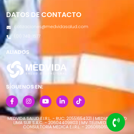
DATOS DE CONTACTO
cotizaciones@medvidasalud.com
(01) 748-1577
ALIADOS
SÍGUENOS EN:
MEDVIDA SALUD E.I.R.L. - RUC: 20551654321 | MEDVIDA SALUD
LIMA SUR S.A.C. - 20604409803 | MV TELEMEDICINA Y
CONSULTORIA MEDICA E.I.R.L. - 20606506113